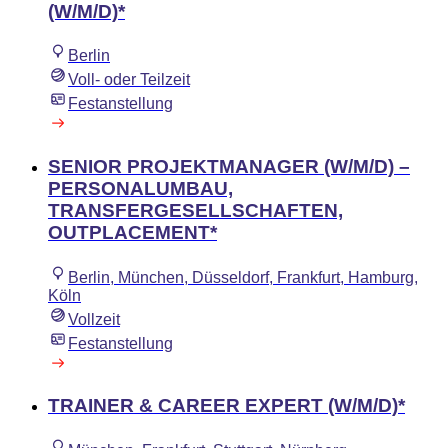
(W/M/D)*
Berlin
Voll- oder Teilzeit
Festanstellung
SENIOR PROJEKTMANAGER (W/M/D) –
PERSONALUMBAU,
TRANSFERGESELLSCHAFTEN,
OUTPLACEMENT​*
Berlin, München, Düsseldorf, Frankfurt, Hamburg,
Köln
Vollzeit
Festanstellung
TRAINER & CAREER EXPERT (W/M/D)*