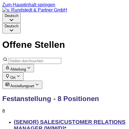
Zum Hauptinhalt springen
Deutsch
Deutsch
Offene Stellen
Abteilung
Ort
Anstellungsart
Festanstellung
- 8 Positionen
8
(SENIOR) SALES/CUSTOMER RELATIONS
MANAGER (W/M/D)*